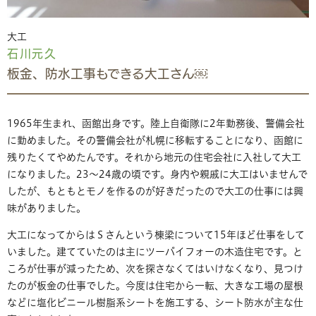
大工
石川元久
板金、防水工事もできる大工さん￼
1965年生まれ、函館出身です。陸上自衛隊に2年勤務後、警備会社
に勤めました。その警備会社が札幌に移転することになり、函館に
残りたくてやめたんです。それから地元の住宅会社に入社して大工
になりました。23～24歳の頃です。身内や親戚に大工はいませんで
したが、もともとモノを作るのが好きだったので大工の仕事には興
味がありました。
大工になってからはＳさんという棟梁について15年ほど仕事をして
いました。建てていたのは主にツーバイフォーの木造住宅です。と
ころが仕事が減ったため、次を探さなくてはいけなくなり、見つけ
たのが板金の仕事でした。今度は住宅から一転、大きな工場の屋根
などに塩化ビニール樹脂系シートを施工する、シート防水が主な仕