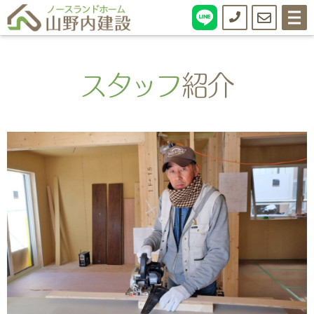
0138-
お
メ
ニ
ュ
55-
問
ー
0776
い
ス
タッ
フ
紹介
合
わ
せ