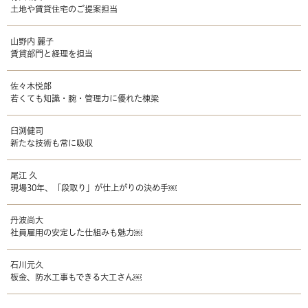
土地や賃貸住宅のご提案担当
山野内 麗子
賃貸部門と経理を担当
佐々木悦郎
若くても知識・腕・管理力に優れた棟梁
臼渕健司
新たな技術も常に吸収
尾江 久
現場30年、「段取り」が仕上がりの決め手￼
丹波尚大
社員雇用の安定した仕組みも魅力￼
石川元久
板金、防水工事もできる大工さん￼