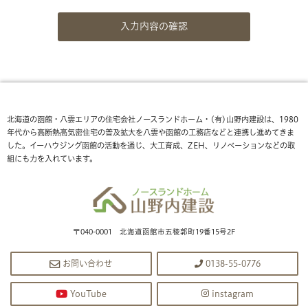
北海道の函館・八雲エリアの住宅会社ノースランドホーム・(有)山野内建設は、1980
年代から高断熱高気密住宅の普及拡大を八雲や函館の工務店などと連携し進めてきま
した。イーハウジング函館の活動を通じ、大工育成、ZEH、リノベーションなどの取
組にも力を入れています。
〒040-0001 北海道函館市五稜郭町19番15号2F
お問い合わせ
0138-55-0776
YouTube
instagram