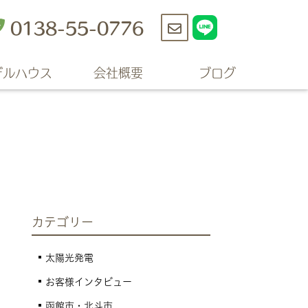
0138-55-0776
お
問
デルハウス
会社概要
ブログ
い
合
わ
せ
カテゴリー
太陽光発電
お客様インタビュー
函館市・北斗市