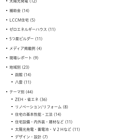
太陽光発電
(12)
補助金
(14)
LCCM住宅
(5)
ゼロエネルギーハウス
(11)
5つ星ビルダー
(11)
メディア掲載例
(4)
現場レポート
(9)
地域別
(23)
函館
(14)
八雲
(11)
テーマ別
(44)
ZEH・省エネ
(36)
リノベーション/リフォーム
(8)
住宅の基本性能・工法
(14)
住宅設備・内外装・建材など
(11)
太陽光発電・蓄電池・Ｖ２Ｈなど
(11)
デザイン・設計
(7)