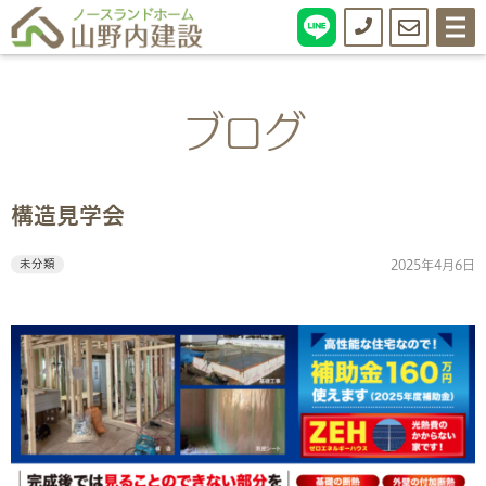
0138-
お
メ
ニ
ュ
55-
問
ー
0776
い
ブログ
合
わ
構造見学会
せ
未分類
2025年4月6日